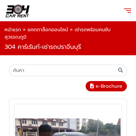
หน้าแรก
»
แคตตาล็อกออนไลน์
»
เช่ารถพร้อมคนขับ
สุวรรณภูมิ
304 คาร์เร้นท์-เช่ารถปราจีนบุรี
e-Brochure