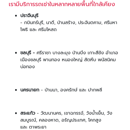
เรามีบริการรถเช่าในหลากหลายพื้นที่ใกล้เคียง
ปราจีนบุรี
- กบินทร์บุรี, นาดี, บ้านสร้าง, ประจันตคาม, ศรีมหา
โพธิ และ ศรีมโหสถ
ชลบุรี -
ศรีราชา บางละมุง บ้านบึง เกาะสีชัง อำเภอ
เมืองชลบุรี พานทอง หนองใหญ่ สัตหีบ พนัสนิคม
บ่อทอง
นครนายก
- บ้านนา, องครักษ์ และ ปากพลี
สระแก้ว
- วัฒนานคร, เขาฉกรรจ์, วังน้ำเย็น, วัง
สมบูรณ์, คลองหาด, อรัญประเทศ, โคกสูง
และ ตาพระยา