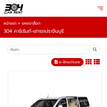
หน้าแรก
»
แคตตาล็อก
304 คาร์เร้นท์-เช่ารถปราจีนบุรี
e-Brochure