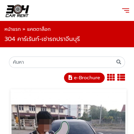
หน้าแรก
»
แคตตาล็อก
304 คาร์เร้นท์-เช่ารถปราจีนบุรี
e-Brochure