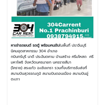
หาเช่ารถยนต์ รถตู้ พร้อมคนขับ
ในพื้นที่ ปราจีนบุรี
นิคมอุตสาหกรรม 304 อำเภอ
กบินทร์บุรี นาดี ประจันตคาม บ้านสร้าง ศรีมโหสถ ศรี
มหาโพธิ จังหวัดนครนายก นครราชสีมา
(โคราช) สระแก้ว ฉะเชิงเทรา รวมทั้งบริการรับส่งที่
สนามบินสุวรรณภูมิ สนามบินดอนเมือง สนามบินอู่
ตะเภา